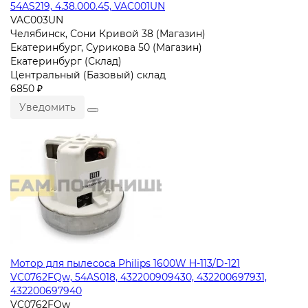
54AS219, 4.38.000.45, VAC001UN
VAC003UN
Челябинск, Сони Кривой 38 (Магазин)
Екатеринбург, Сурикова 50 (Магазин)
Екатеринбург (Склад)
Центральный (Базовый) склад
6850 ₽
Уведомить
Мотор для пылесоса Philips 1600W H-113/D-121
VC0762FQw, 54AS018, 432200909430, 432200697931,
432200697940
VC0762FQw