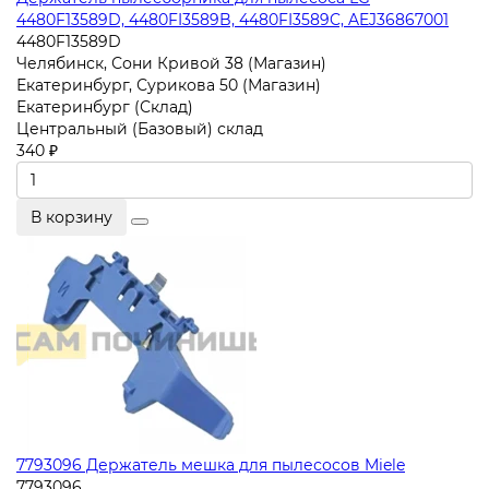
4480F13589D, 4480FI3589B, 4480FI3589C, AEJ36867001
4480F13589D
Челябинск, Сони Кривой 38 (Магазин)
Екатеринбург, Сурикова 50 (Магазин)
Екатеринбург (Склад)
Центральный (Базовый) склад
340 ₽
В корзину
7793096 Держатель мешка для пылесосов Miele
7793096