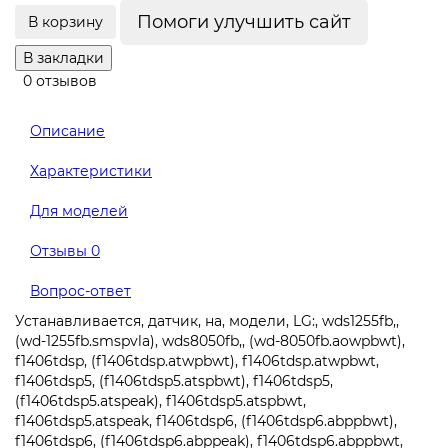
Помоги улучшить сайт
В корзину
В закладки
0 отзывов
Описание
Характеристики
Для моделей
Отзывы
0
Вопрос-ответ
Устанавливается, датчик, на, модели, LG:, wds1255fb,,
(wd-1255fb.smspvla), wds8050fb,, (wd-8050fb.aowpbwt),
f1406tdsp, (f1406tdsp.atwpbwt), f1406tdsp.atwpbwt,
f1406tdsp5, (f1406tdsp5.atspbwt), f1406tdsp5,
(f1406tdsp5.atspeak), f1406tdsp5.atspbwt,
f1406tdsp5.atspeak, f1406tdsp6, (f1406tdsp6.abppbwt),
f1406tdsp6, (f1406tdsp6.abppeak), f1406tdsp6.abppbwt,