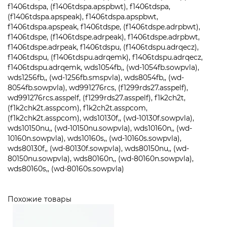
f1406tdspa, (f1406tdspa.apspbwt), f1406tdspa,
(f1406tdspa.apspeak), f1406tdspa.apspbwt,
f1406tdspa.apspeak, f1406tdspe, (f1406tdspe.adrpbwt),
f1406tdspe, (f1406tdspe.adrpeak), f1406tdspe.adrpbwt,
f1406tdspe.adrpeak, f1406tdspu, (f1406tdspu.adrqecz),
f1406tdspu, (f1406tdspu.adrqemk), f1406tdspu.adrqecz,
f1406tdspu.adrqemk, wds1054fb,, (wd-1054fb.sowpvla),
wds1256fb,, (wd-1256fb.smspvla), wds8054fb,, (wd-
8054fb.sowpvla), wd991276rcs, (f1299rds27.asspelf),
wd991276rcs.asspelf, (f1299rds27.asspelf), f1k2ch2t,
(f1k2chk2t.asspcom), f1k2ch2t.asspcom,
(f1k2chk2t.asspcom), wds10130f,, (wd-10130f.sowpvla),
wds10150nu,, (wd-10150nu.sowpvla), wds10160n,, (wd-
10160n.sowpvla), wds10160s,, (wd-10160s.sowpvla),
wds80130f,, (wd-80130f.sowpvla), wds80150nu,, (wd-
80150nu.sowpvla), wds80160n,, (wd-80160n.sowpvla),
wds80160s,, (wd-80160s.sowpvla)
Похожие товары