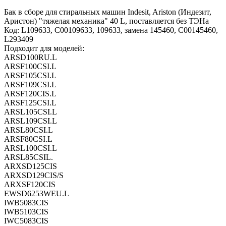
Бак в сборе для стиральных машин Indesit, Ariston (Индезит,
Аристон) "тяжелая механика" 40 L, поставляется без ТЭНа
Код: L109633, C00109633, 109633, замена 145460, C00145460,
L293409
Подходит для моделей:
ARSD100RU.L
ARSF100CSI.L
ARSF105CSI.L
ARSF109CSI.L
ARSF120CIS.L
ARSF125CSI.L
ARSL105CSI.L
ARSL109CSI.L
ARSL80CSI.L
ARSF80CSI.L
ARSL100CSI.L
ARSL85CSIL.
ARXSD125CIS
ARXSD129CIS/S
ARXSF120CIS
EWSD6253WEU.L
IWB5083CIS
IWB5103CIS
IWC5083CIS