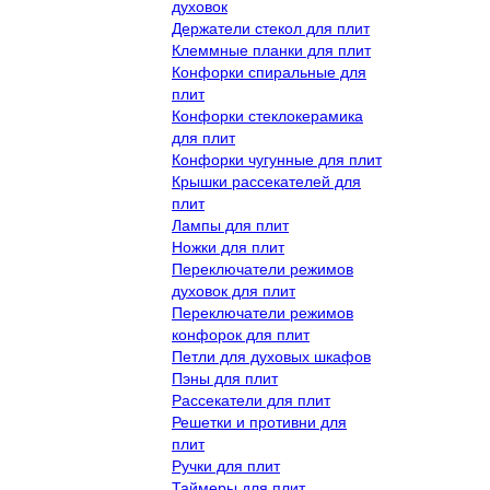
духовок
Держатели стекол для плит
Клеммные планки для плит
Конфорки спиральные для
плит
Конфорки стеклокерамика
для плит
Конфорки чугунные для плит
Крышки рассекателей для
плит
Лампы для плит
Ножки для плит
Переключатели режимов
духовок для плит
Переключатели режимов
конфорок для плит
Петли для духовых шкафов
Пэны для плит
Рассекатели для плит
Решетки и противни для
плит
Ручки для плит
Таймеры для плит