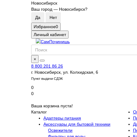
Новосибирск
Ваш город —
Новосибирск
?
Избранное
0
Личный кабинет
×
8 800 201 86 26
г. Новосибирск, ул. Колхидская, 6
Пункт выдачи СДЭК
0
0
Ваша корзина пуста!
Каталог
О
Адаптеры питания
П
Аксессуары для бытовой техники
Д
Освежители
П
Фильтры для воды
К