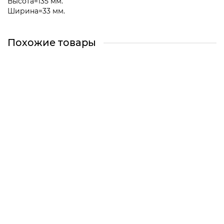
Высота=135 мм.
Ширина=33 мм.
Похожие товары
Петля люка для СМА Bosch. 627049, 00627049,
00608936, 608936, 655117, 00655117, 10013617, 624339,
00624339
655117
Челябинск, Сони Кривой 38 (Магазин)
Екатеринбург (Склад)
Екатеринбург, Сурикова 50 (Магазин)