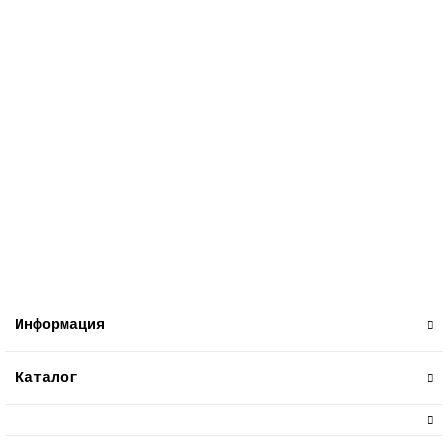
Челябинск, Сони Кривой 38 (Магазин)
Екатеринбург (Склад)
Екатеринбург, Сурикова 50 (Магазин)
Центральный (Базовый) склад
550 ₽
В корзину
Информация
Каталог